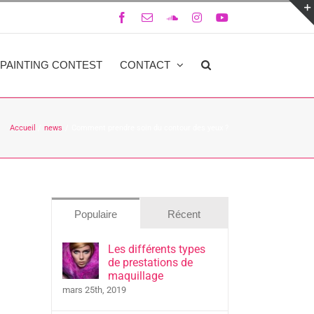
Facebook
Email
SoundCloud
Instagram
YouTube
PAINTING CONTEST
CONTACT
Accueil
news
Comment prendre soin du contour des yeux ?
Populaire
Récent
Les différents types
de prestations de
maquillage
mars 25th, 2019