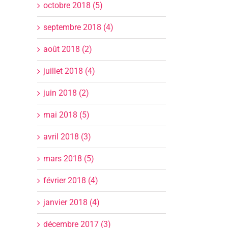
www
octobre 2018 (5)
k
une
: m
Intervention
ur
discipline
d’Annick
parfois
septembre 2018 (4)
est
Cayot
spectaculaire
deu
sur
août 2018 (2)
e
Viva+
juillet 2018 (4)
juin 2018 (2)
mai 2018 (5)
avril 2018 (3)
mars 2018 (5)
février 2018 (4)
janvier 2018 (4)
décembre 2017 (3)