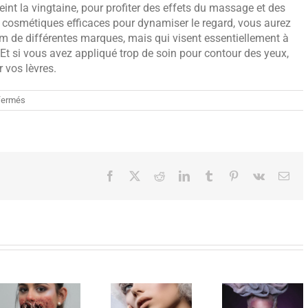
eint la vingtaine, pour profiter des effets du massage et des
s cosmétiques efficaces pour dynamiser le regard, vous aurez
um de différentes marques, mais qui visent essentiellement à
. Et si vous avez appliqué trop de soin pour contour des yeux,
r vos lèvres.
sur
fermés
Comment
prendre
soin
du
contour
des
Facebook
X
Reddit
LinkedIn
Tumblr
Pinterest
Vk
Ema
yeux
?
Interview
d’Annick
Annick
Cayot sur
Cayot fait la