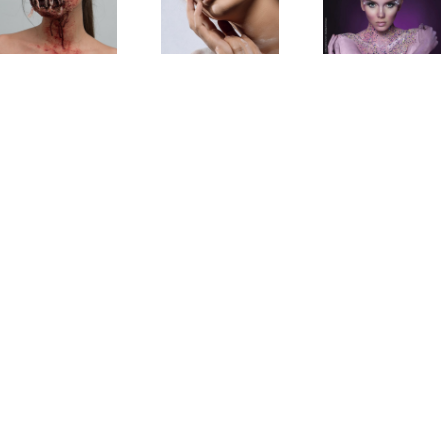
www.prontopro.fr
couverture
Annic
: maquilleur
du magazine
Cayot s
et
« les
Viva+
esthéticien,
nouvelles
deux métiers
esthétiques »
en plein
essor