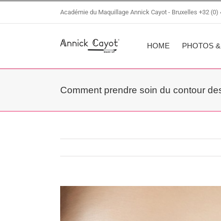
Passer
Académie du Maquillage Annick Cayot - Bruxelles
+32 (0)
au
contenu
HOME
PHOTOS &
Comment prendre soin du contour de
Voir
l'image
agrandie