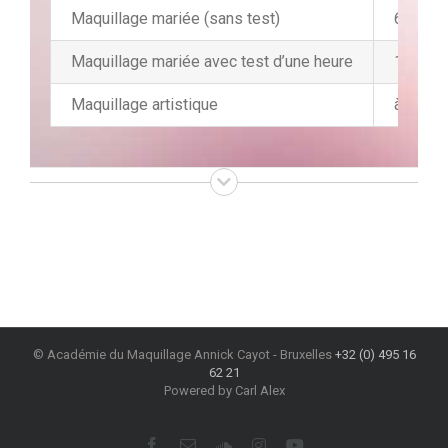
Maquillage mariée (sans test)
60 €
Maquillage mariée avec test d’une heure
100 €
Maquillage artistique
à partir
© Académie du Maquillage Annick Cayot - Bruxelles
+32 (0) 495 16
62 21
Powered by Carl Alex
Facebook
Email
SoundCloud
Instagram
YouTube