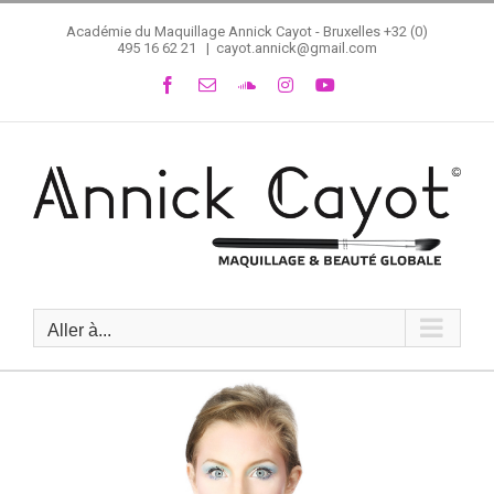
Passer
Académie du Maquillage Annick Cayot - Bruxelles
+32 (0)
au
495 16 62 21
|
cayot.annick@gmail.com
contenu
Facebook
Email
SoundCloud
Instagram
YouTube
Aller à...