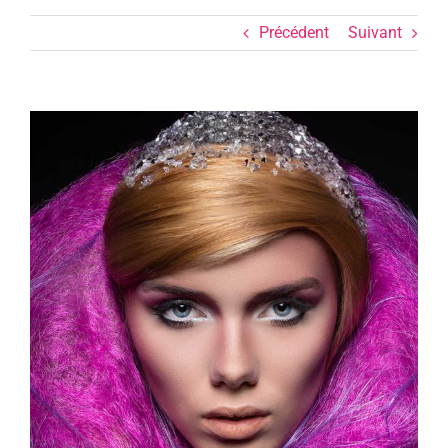
Précédent
Suivant
Voir
l'image
agrandie