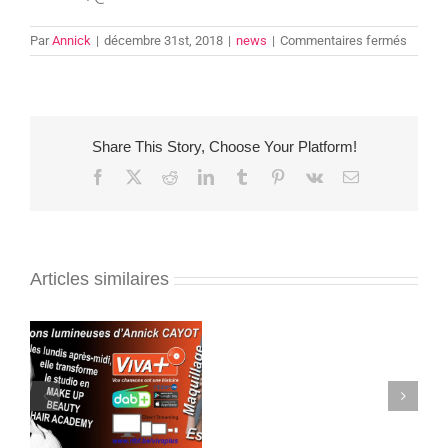
sur
Par
Annick
|
décembre 31st, 2018
|
news
|
Commentaires fermés
Meilleu
voeux
2019
Share This Story, Choose Your Platform!
Facebook
X
Reddit
LinkedIn
Tumblr
Pinterest
Vk
Email
Articles similaires
Intervention
Maquillage : une
d’Annick
r
discipline parfois
Cayot
spectaculaire
sur