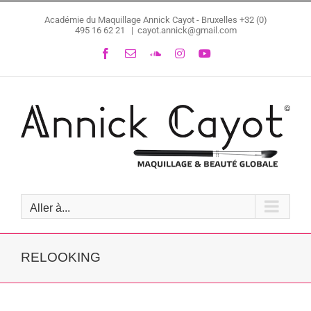
Passer
Académie du Maquillage Annick Cayot - Bruxelles
+32 (0)
au
495 16 62 21
|
cayot.annick@gmail.com
contenu
Facebook
Email
SoundCloud
Instagram
YouTube
Aller à...
RELOOKING