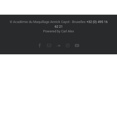
© Académie du Maquillage Annick Cayot - Bruxelles
+32 (0) 495 16
62 21
Powered by Carl Alex
Facebook
Email
SoundCloud
Instagram
YouTube